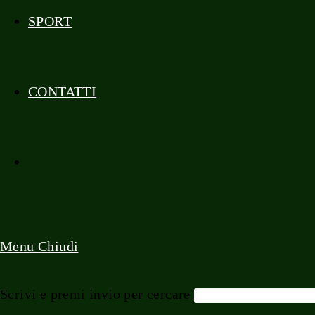
SPORT
CONTATTI
ATTIVA/DISATTIVA
LA
Menu
Chiudi
Scrivi e premi invio per cercare
RICERCA