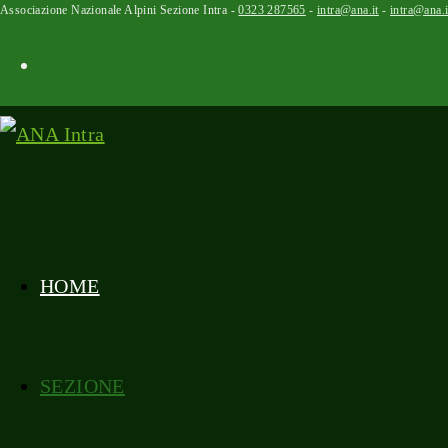
Associazione Nazionale Alpini Sezione Intra -
0323 287565
-
intra@ana.it
-
intra@ana.i
HOME
SEZIONE