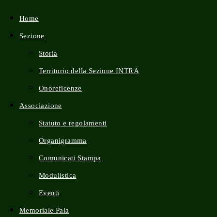
Home
Sezione
SUL
Storia
Territorio della Sezione INTRA
SITO
Onoreficenze
Associazione
Statuto e regolamenti
WEB
Organigramma
Comunicati Stampa
Modulistica
Eventi
Memoriale Pala